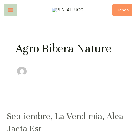
Ir
Main
Tienda
al
Menu
contenido
Agro Ribera Nature
Septiembre,
La
Septiembre, La Vendimia, Alea
Vendimia,
Alea
Jacta Est
Jacta